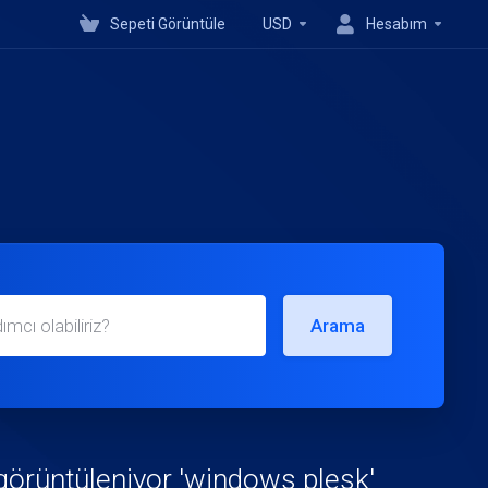
Sepeti Görüntüle
USD
Hesabım
Arama
görüntüleniyor 'windows plesk'