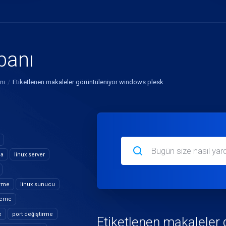
abanı
nı
Etiketlenen makaleler görüntüleniyor windows plesk
ma
linux server
irme
linux sunucu
zleme
e
port değiştirme
Etiketlenen makaleler 