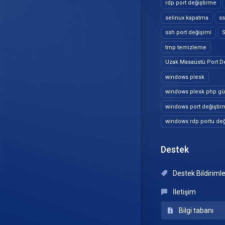
rdp port değiştirme
selinux kapatma
ss
ssh port değişimi
S
tmp temizleme
Uzak Masaüstü Port D
windows plesk
windows plesk php g
windows port değiştir
windows rdp portu değ
Destek
Destek Bildiriml
İletişim
Bilgi tabanı