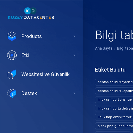
Bilgi t
Products
Ana Sayfa
Bilgi taba
Etki
Etiket Bulutu
Websitesi ve Güvenlik
centos selinux ayarları
centos selinux kapat
Destek
linux ssh port change
linux ssh portu değişt
linux tmp dizini temi
plesk php güncellem