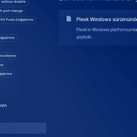
selinux disable
h port change
Plesk Windows sürümünde
SH Portu Değiştirme
Plesk’in Windows platformunda
şöyledir....
eğiştirme
üncelleme
me
iştirme
erim