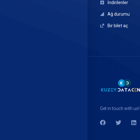
İndirilenler
Ağ durumu
Bir bilet aç
Get in touch with us!