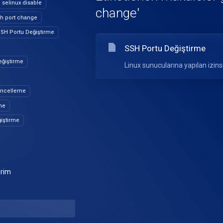
selinux disable
change'
h port change
SH Portu Değiştirme
SSH Portu Değiştirme
eğiştirme
Linux sunucularına yapılan izinsi
üncelleme
me
iştirme
erim