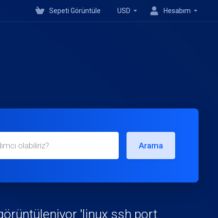
Sepeti Görüntüle
USD
Hesabım
Arama
görüntüleniyor 'linux ssh port