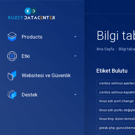
Bilgi t
Products
Ana Sayfa
Bilgi taba
Etki
Etiket Bulutu
Websitesi ve Güvenlik
centos selinux ayarları
centos selinux kapat
Destek
linux ssh port change
linux ssh portu değişt
linux tmp dizini temi
plesk php güncellem