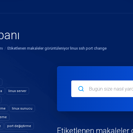
abanı
nı
Etiketlenen makaleler görüntüleniyor linux ssh port change
ma
linux server
irme
linux sunucu
zleme
e
port değiştirme
Etiketlenen makaleler 