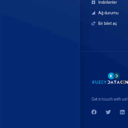
İndirilenler
Ağ durumu
Bir bilet aç
Get in touch with us!