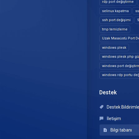
rdp port değiştirme
selinux kapatma
ss
ssh port değişimi
S
tmp temizleme
Uzak Masaüstü Port D
windows plesk
windows plesk php g
windows port değiştir
windows rdp portu değ
Destek
Destek Bildiriml
İletişim
Bilgi tabanı